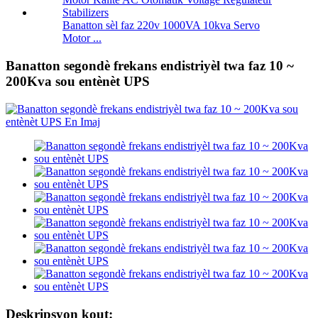
Banatton sèl faz 220v 1000VA 10kva Servo
Motor ...
Banatton segondè frekans endistriyèl twa faz 10 ~
200Kva sou entènèt UPS
Deskripsyon kout: