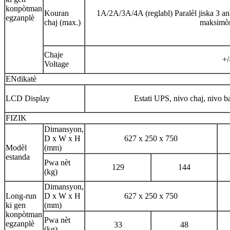
konpòtman
Kouran
1A/2A/3A/4A (reglabl) Paralèl jiska 3 a
egzanplè
chaj (max.)
maksim
Chaje
+/
Voltage
ENdikatè
LCD Display
Estati UPS, nivo chaj, nivo ba
FIZIK
Dimansyon,
D x W x H
627 x 250 x 750
Modèl
(mm)
estanda
Pwa nèt
129
144
(kg)
Dimansyon,
Long-run
D x W x H
627 x 250 x 750
ki gen
(mm)
konpòtman
Pwa nèt
egzanplè
33
48
(kg)