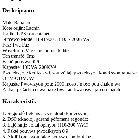
Deskripsyon
Mak: Banatton
Kote orijin: Lachin
Kalite: UPS sou entènèt
Nimewo Modèl: BNT900-33 10 ~ 200KVA
Faz: Twa Faz
Waveform: Vag sinis pi bon kalite
Tan transfè: 0ms
Faktè pouvwa: 0.9
Kapasite: 10KVA-200KVA
Pwoteksyon: kout-sikwi, sou vòltaj, pwoteksyon koneksyon ranvèse
OEM/ODM: Wi
Kapasite Pwovizyon pou: 2000 moso / moso pou chak mwa
Anbalaj: Carton oswa pake bwat an bwa oswa jan ou mande
Karakteristik
1. Segondè frekans ak vre doub-konvèsyon;
2. DSP teknoloji garanti pèfòmans segondè;
3. Lajè ranje vòltaj opinyon (110-300 VAC)；
4. Faktè pouvwa pwodiksyon 0.9;
5. Aktif koreksyon faktè pouvwa nan tout faz;