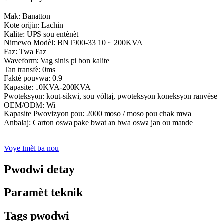
Mak: Banatton
Kote orijin: Lachin
Kalite: UPS sou entènèt
Nimewo Modèl: BNT900-33 10 ~ 200KVA
Faz: Twa Faz
Waveform: Vag sinis pi bon kalite
Tan transfè: 0ms
Faktè pouvwa: 0.9
Kapasite: 10KVA-200KVA
Pwoteksyon: kout-sikwi, sou vòltaj, pwoteksyon koneksyon ranvèse
OEM/ODM: Wi
Kapasite Pwovizyon pou: 2000 moso / moso pou chak mwa
Anbalaj: Carton oswa pake bwat an bwa oswa jan ou mande
Voye imèl ba nou
Pwodwi detay
Paramèt teknik
Tags pwodwi