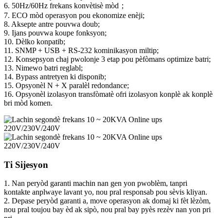
6. 50Hz/60Hz frekans konvètisè mòd；
7. ECO mòd operasyon pou ekonomize enèji;
8. Aksepte antre pouvwa doub;
9. Ijans pouvwa koupe fonksyon;
10. Dèlko konpatib;
11. SNMP + USB + RS-232 kominikasyon miltip;
12. Konsepsyon chaj pwolonje 3 etap pou pèfòmans optimize batri;
13. Nimewo batri reglabl;
14. Bypass antretyen ki disponib;
15. Opsyonèl N + X paralèl redondance;
16. Opsyonèl izolasyon transfòmatè ofri izolasyon konplè ak konplè
bri mòd komen.
Ti Sijesyon
1. Nan peryòd garanti machin nan gen yon pwoblèm, tanpri
kontakte anplwaye lavant yo, nou pral responsab pou sèvis kliyan.
2. Depase peryòd garanti a, move operasyon ak domaj ki fèt lèzòm,
nou pral toujou bay èd ak sipò, nou pral bay pyès rezèv nan yon pri