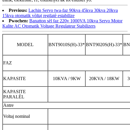
Previous:
Lachin Servo twa-faz 90kva 45kva 30kva 20kva
15kva otomatik vòltaj regilatè estabilize
Pwochen:
Banatton sèl faz 220v 1000VA 10kva Servo Motor
Kalite AC Otomatik Voltage Regulateur Stabilizers
MODEL
BNT9010S(H)-33*
BNT9020S(H)-33*
BN
FAZ
KAPASITE
10KVA / 9KW
20KVA / 18KW
KAPASITE
PARALÈL
Antre
Voltaj nominal