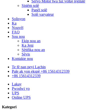
Servo Motor twa faz vòltaj regilatè
Sistèm solè
Panèl solè
Solè varyateur
Solisyon
Ka
Nouvèl
FAQ
Sou nou
Ekip nou an
Ka Jeni
Sètifika nou an
Sèvis
Kontakte nou
Te fè nan peyi Lachin
Pale ak yon ekspè +86 15614312339
+86 15614312339
Lakay
Pwodwi yo
UPS
Online UPS
Kategori