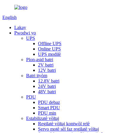
English
Lakay
Pwodwi yo
UPS
Offline UPS
Online UPS
UPS modilè
Plon-asid batri
2V batri
12V batri
Batri ityòm
12.8V batri
24V batri
48V batri
PDU
PDU debaz
Smart PDU
PDU min
Estabilizatè vòltaj
Regilatè vòltaj kontwòl relè
Servo motè sèl faz regilatè vòltaj