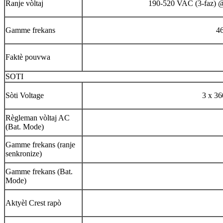
Ranje vòltaj
190-520 VAC (3-faz) 
Gamme frekans
46
Faktè pouvwa
SOTI
Sòti Voltage
3 x 3
Règleman vòltaj AC
(Bat. Mode)
Gamme frekans (ranje
senkronize)
Gamme frekans (Bat.
Mode)
Aktyèl Crest rapò