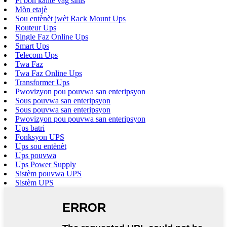
Pi bon kalite vag sinis
Mòn etajè
Sou entènèt jwèt Rack Mount Ups
Routeur Ups
Single Faz Online Ups
Smart Ups
Telecom Ups
Twa Faz
Twa Faz Online Ups
Transformer Ups
Pwovizyon pou pouvwa san enteripsyon
Sous pouvwa san enteripsyon
Sous pouvwa san enteripsyon
Pwovizyon pou pouvwa san enteripsyon
Ups batri
Fonksyon UPS
Ups sou entènèt
Ups pouvwa
Ups Power Supply
Sistèm pouvwa UPS
Sistèm UPS