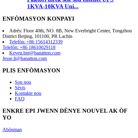
1KVA-10KVA Uni...
ENFÒMASYON KONPAYI
Adrès: Floor 40th, NO. 8B, New Everbright Center, Tongzhou
District Beijing, 101100, PR Lachin
Telefòn: +86 15614312339
Telefòn: +86 18610029118
Keven.bnt@banatton.com
Jesse.li@banatton.com
PLIS ENFÒMASYON
Sou nou
Sèvis
Kontakte nou
FAQ
ENKRE EPI JWENN DÈNYE NOUVEL AK ÒF
YO
Abònman