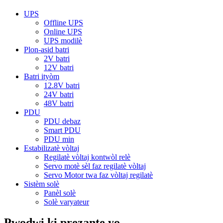
UPS
Offline UPS
Online UPS
UPS modilè
Plon-asid batri
2V batri
12V batri
Batri ityòm
12.8V batri
24V batri
48V batri
PDU
PDU debaz
Smart PDU
PDU min
Estabilizatè vòltaj
Regilatè vòltaj kontwòl relè
Servo motè sèl faz regilatè vòltaj
Servo Motor twa faz vòltaj regilatè
Sistèm solè
Panèl solè
Solè varyateur
Pwodwi ki prezante yo