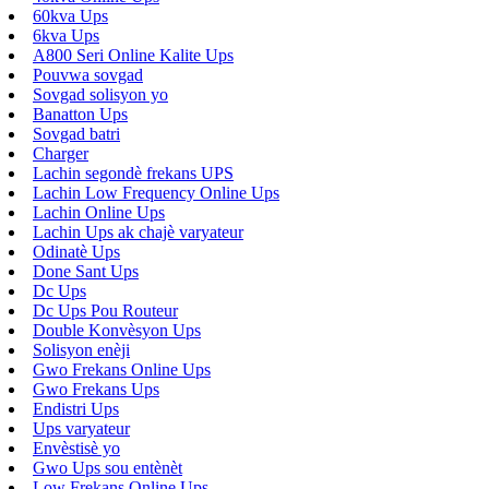
60kva Ups
6kva Ups
A800 Seri Online Kalite Ups
Pouvwa sovgad
Sovgad solisyon yo
Banatton Ups
Sovgad batri
Charger
Lachin segondè frekans UPS
Lachin Low Frequency Online Ups
Lachin Online Ups
Lachin Ups ak chajè varyateur
Odinatè Ups
Done Sant Ups
Dc Ups
Dc Ups Pou Routeur
Double Konvèsyon Ups
Solisyon enèji
Gwo Frekans Online Ups
Gwo Frekans Ups
Endistri Ups
Ups varyateur
Envèstisè yo
Gwo Ups sou entènèt
Low Frekans Online Ups