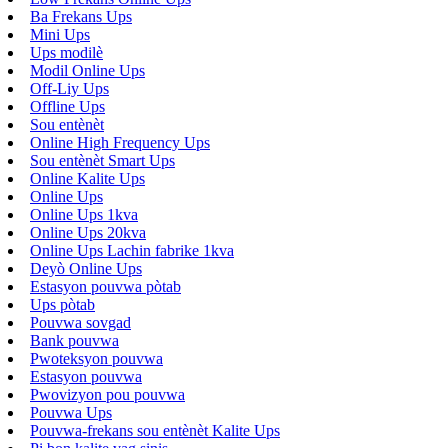
Ba Frekans Ups
Mini Ups
Ups modilè
Modil Online Ups
Off-Liy Ups
Offline Ups
Sou entènèt
Online High Frequency Ups
Sou entènèt Smart Ups
Online Kalite Ups
Online Ups
Online Ups 1kva
Online Ups 20kva
Online Ups Lachin fabrike 1kva
Deyò Online Ups
Estasyon pouvwa pòtab
Ups pòtab
Pouvwa sovgad
Bank pouvwa
Pwoteksyon pouvwa
Estasyon pouvwa
Pwovizyon pou pouvwa
Pouvwa Ups
Pouvwa-frekans sou entènèt Kalite Ups