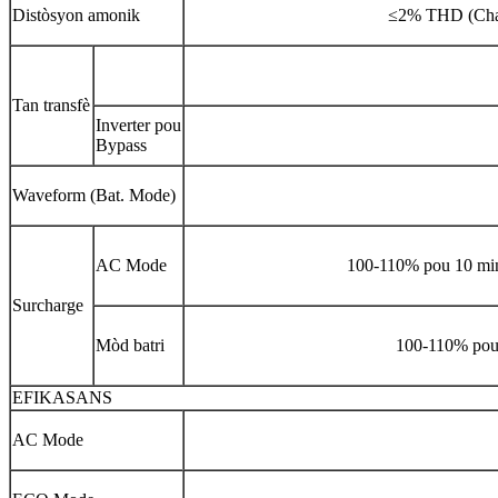
Distòsyon amonik
≤2% THD (Chaj 
Tan transfè
Inverter pou
Bypass
Waveform (Bat. Mode)
AC Mode
100-110% pou 10 mi
Surcharge
Mòd batri
100-110% pou
EFIKASANS
AC Mode