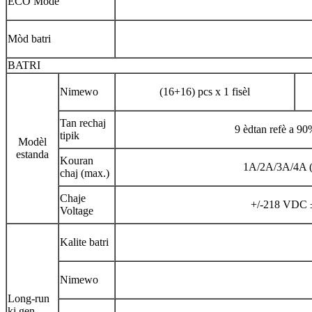
ECO Mode
Mòd batri
BATRI
Nimewo
(16+16) pcs x 1 fisèl
Tan rechaj
9 èdtan refè a 90
tipik
Modèl
estanda
Kouran
1A/2A/3A/4A (r
chaj (max.)
Chaje
+/-218 VDC 
Voltage
Kalite batri
Nimewo
Long-run
ki gen